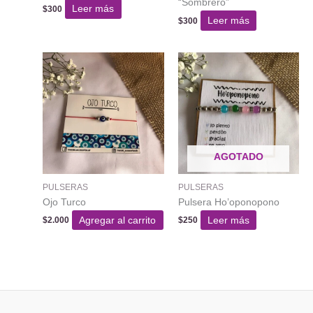
“Sombrero”
Leer más
$
300
Leer más
$
300
AGOTADO
PULSERAS
PULSERAS
Ojo Turco
Pulsera Ho’oponopono
Agregar al carrito
Leer más
$
2.000
$
250