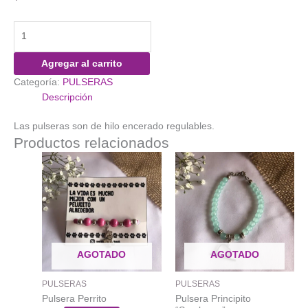
Pulsera
Vinito
y
Agregar al carrito
Sprite
Categoría:
PULSERAS
cantidad
Descripción
Las pulseras son de hilo encerado regulables.
Productos relacionados
AGOTADO
AGOTADO
PULSERAS
PULSERAS
Pulsera Perrito
Pulsera Principito