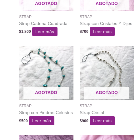
AGOTADO
AGOTADO
STRAP
STRAP
Strap Cadena Cuadrada
Strap con Cristales Y Dijes
Leer más
Leer más
$
1.800
$
700
AGOTADO
AGOTADO
STRAP
STRAP
Strap con Piedras Celestes
Strap Cristal
Leer más
Leer más
$
500
$
900