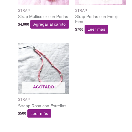
en
STRAP
STRAP
la
Strap Multicolor con Perlas
Strap Perlas con Emoji
página
Fimo
del
Agregar al carrito
$
4.000
Leer más
$
700
producto
AGOTADO
STRAP
Strapp Rosa con Estrellas
Leer más
$
500