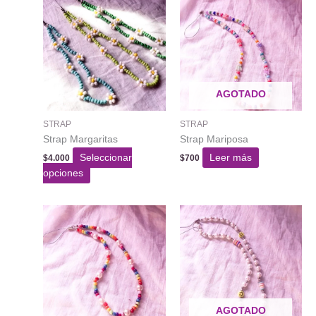
AGOTADO
STRAP
STRAP
Strap Margaritas
Strap Mariposa
Seleccionar
Leer más
$
4.000
$
700
Este
opciones
producto
tiene
varias
variantes.
Las
opciones
se
pueden
AGOTADO
elegir