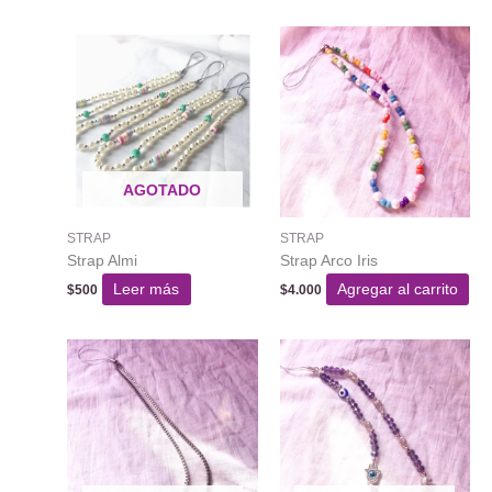
AGOTADO
STRAP
STRAP
Strap Almi
Strap Arco Iris
Leer más
Agregar al carrito
$
500
$
4.000