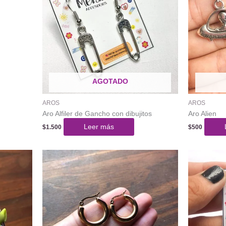
AGOTADO
AROS
AROS
Aro Alfiler de Gancho con dibujitos
Aro Alien
Leer más
$
1.500
$
500