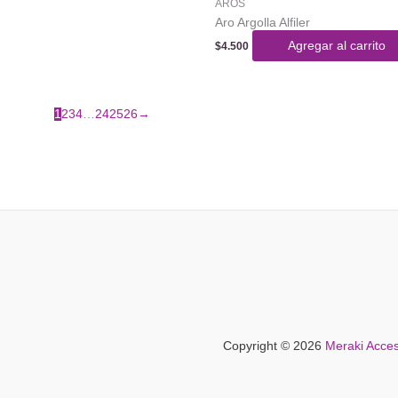
AROS
Aro Argolla Alfiler
Agregar al carrito
$
4.500
1
2
3
4
…
24
25
26
→
Copyright © 2026
Meraki Acces