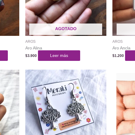
AGOTADO
AROS
AROS
Aro Alina
Aro Ancla
Leer más
$
3.900
$
1.200