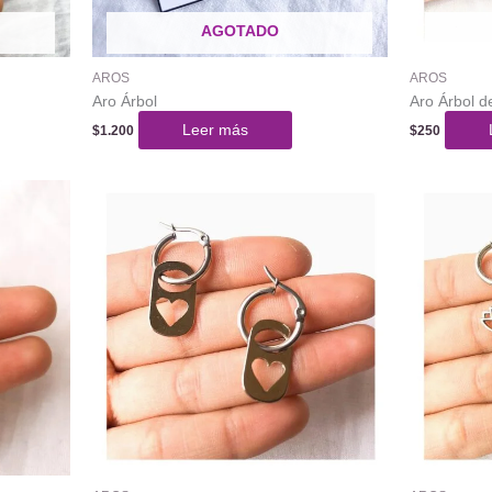
AGOTADO
AROS
AROS
Aro Árbol
Aro Árbol d
Leer más
$
1.200
$
250