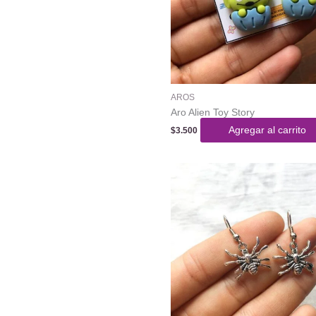
AROS
Aro Alien Toy Story
Agregar al carrito
$
3.500