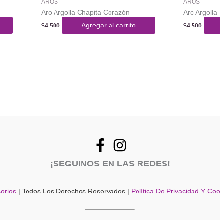
AROS
AROS
Aro Argolla Chapita Corazón
Aro Argolla
Agregar al carrito
$
4.500
$
4.500
¡SEGUINOS EN LAS REDES!
orios
| Todos Los Derechos Reservados |
Política De Privacidad Y Co