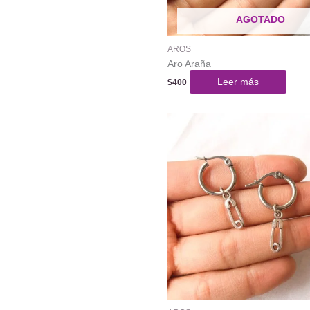
AGOTADO
AROS
Aro Araña
Leer más
$
400