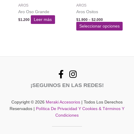
AROS
AROS
Aro Oso Grande
Aros Ositos
Rango
Leer más
$
1.200
$
1.900
–
$
2.000
de
Este
Seleccionar opciones
precios:
produ
desde
$1.900
tiene
hasta
varias
$2.000
varian
Las
opcio
se
pued
¡SEGUINOS EN LAS REDES!
elegir
en
la
Copyright © 2026
Meraki Accesorios
| Todos Los Derechos
págin
Reservados |
Política De Privacidad Y Cookies & Términos Y
del
Condiciones
produ