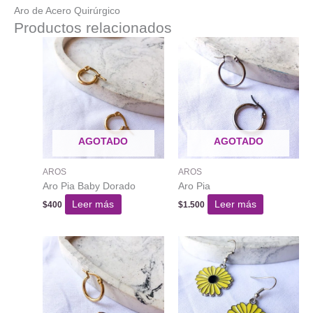
Aro de Acero Quirúrgico
Productos relacionados
AGOTADO
AGOTADO
AROS
AROS
Aro Pia Baby Dorado
Aro Pia
Leer más
Leer más
$
400
$
1.500