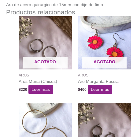
Aro de acero quirúrgico de 15mm con dije de fimo
Productos relacionados
AGOTADO
AGOTADO
AROS
AROS
Aros Muna (Chicos)
Aro Margarita Fucsia
Leer más
Leer más
$
220
$
400