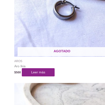
AGOTADO
AROS
Aro Ikia
Leer más
$
500