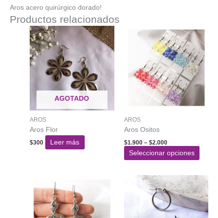
Aros acero quirúrgico dorado!
Productos relacionados
AGOTADO
AROS
AROS
Aros Flor
Aros Ositos
Rango
Leer más
$
300
$
1.900
–
$
2.000
de
Este
Seleccionar opciones
precios:
produ
desde
$1.900
tiene
hasta
varias
$2.000
varian
Las
opcio