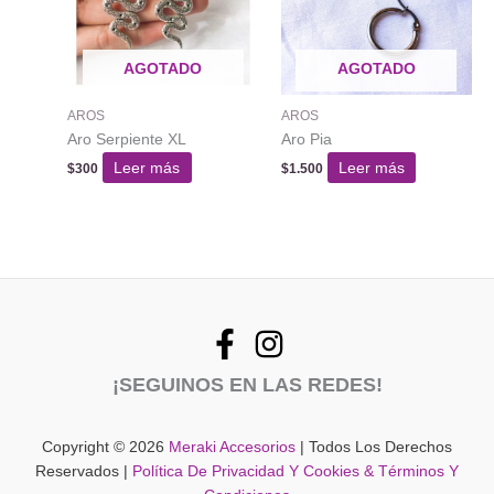
se
pued
AGOTADO
AGOTADO
elegir
en
AROS
AROS
la
Aro Serpiente XL
Aro Pia
págin
del
Leer más
Leer más
$
300
$
1.500
produ
¡SEGUINOS EN LAS REDES!
Copyright © 2026
Meraki Accesorios
| Todos Los Derechos
Reservados |
Política De Privacidad Y Cookies & Términos Y