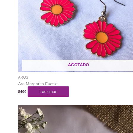
AGOTADO
AROS
Aro Margarita Fucsia
Leer más
$
400