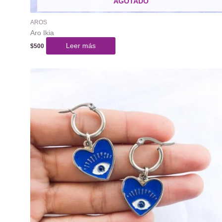
AGOTADO
AROS
Aro Ikia
Leer más
$
500