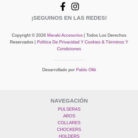
se
en
pueden
la
¡SEGUINOS EN LAS REDES!
elegir
página
en
del
la
producto
Copyright © 2026
Meraki Accesorios
| Todos Los Derechos
página
Reservados |
Política De Privacidad Y Cookies & Términos Y
del
Condiciones
producto
Desarrollado por
Pablo Ollé
NAVEGACIÓN
PULSERAS
AROS
COLLARES
CHOCKERS
HOLDERS