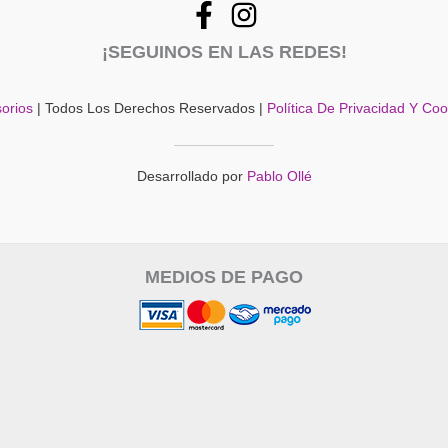
se
pueden
¡SEGUINOS EN LAS REDES!
elegir
en
la
orios
| Todos Los Derechos Reservados |
Política De Privacidad Y Co
página
del
producto
Desarrollado por
Pablo Ollé
MEDIOS DE PAGO