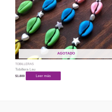
AGOTADO
TOBILLERAS
Tobillera Lau
Leer más
$
1.800