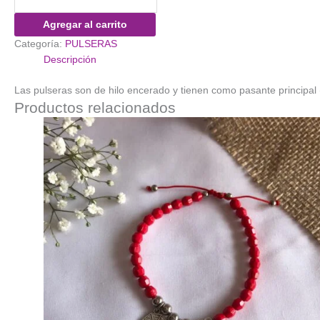
Distancia
Piedras
Agregar al carrito
natural
Categoría:
PULSERAS
cantidad
Descripción
Las pulseras son de hilo encerado y tienen como pasante princip
Productos relacionados