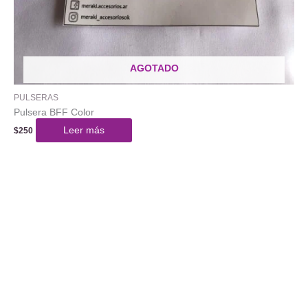
AGOTADO
PULSERAS
Pulsera BFF Color
Leer más
$
250