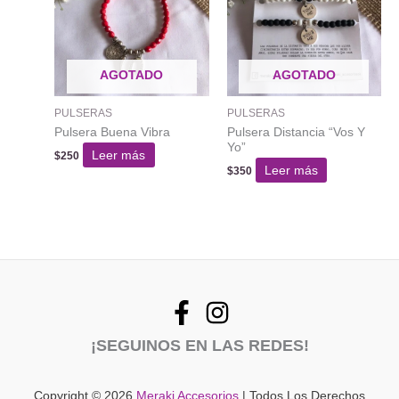
opciones
se
pueden
AGOTADO
AGOTADO
elegir
en
PULSERAS
PULSERAS
la
Pulsera Buena Vibra
Pulsera Distancia “Vos Y
página
Yo”
del
Leer más
$
250
Leer más
$
350
producto
¡SEGUINOS EN LAS REDES!
Copyright © 2026
Meraki Accesorios
| Todos Los Derechos