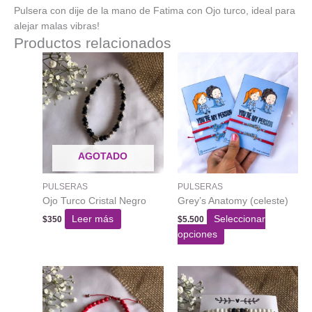
Pulsera con dije de la mano de Fatima con Ojo turco, ideal para
alejar malas vibras!
Productos relacionados
AGOTADO
PULSERAS
PULSERAS
Ojo Turco Cristal Negro
Grey’s Anatomy (celeste)
Leer más
Seleccionar
$
350
$
5.500
Este
opciones
producto
tiene
varias
variantes.
Las