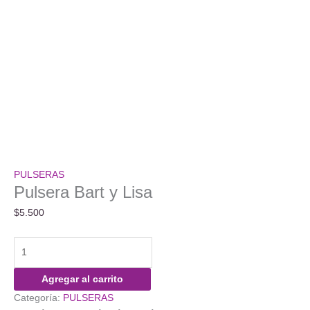
PULSERAS
Pulsera Bart y Lisa
$
5.500
Pulsera
Bart
y
Agregar al carrito
Lisa
Categoría:
PULSERAS
cantidad