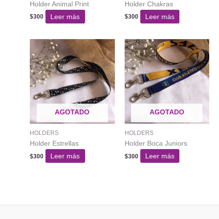
Holder Animal Print
Holder Chakras
Leer más
Leer más
$
300
$
300
AGOTADO
AGOTADO
HOLDERS
HOLDERS
Holder Estrellas
Holder Boca Juniors
Leer más
Leer más
$
300
$
300