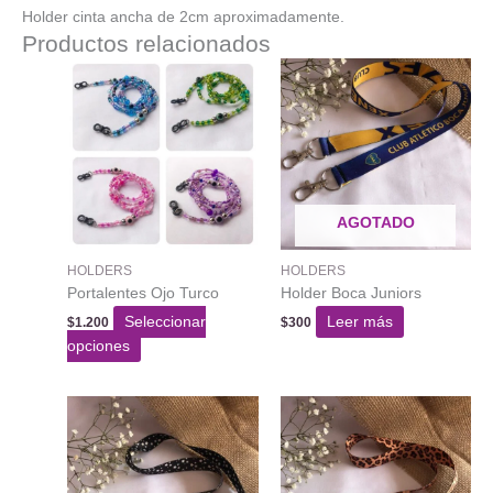
Holder cinta ancha de 2cm aproximadamente.
Productos relacionados
AGOTADO
HOLDERS
HOLDERS
Portalentes Ojo Turco
Holder Boca Juniors
Seleccionar
Leer más
$
1.200
$
300
Este
opciones
producto
tiene
varias
variantes.
Las
opciones