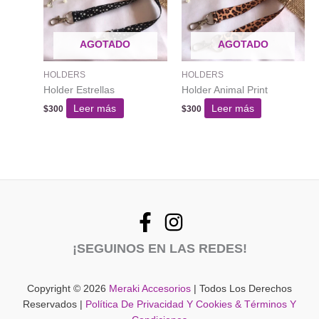
se
pueden
AGOTADO
AGOTADO
elegir
en
HOLDERS
HOLDERS
la
Holder Estrellas
Holder Animal Print
página
del
Leer más
Leer más
$
300
$
300
producto
¡SEGUINOS EN LAS REDES!
Copyright © 2026
Meraki Accesorios
| Todos Los Derechos
Reservados |
Política De Privacidad Y Cookies & Términos Y