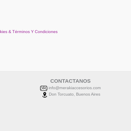
se
pueden
elegir
en
la
okies & Términos Y Condiciones
página
del
producto
CONTACTANOS
info@merakiaccesorios.com
Don Torcuato, Buenos Aires