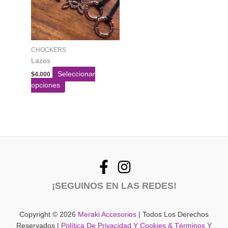
en
la
página
del
CHOCKERS
producto
Lazos
Seleccionar
$
4.000
Este
opciones
producto
tiene
varias
variantes.
Las
opciones
se
pueden
¡SEGUINOS EN LAS REDES!
elegir
en
la
Copyright © 2026
Meraki Accesorios
| Todos Los Derechos
página
Reservados |
Política De Privacidad Y Cookies & Términos Y