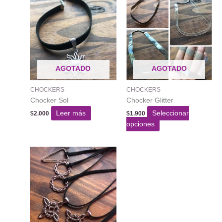
AGOTADO
AGOTADO
CHOCKERS
CHOCKERS
Chocker Sol
Chocker Glitter
Leer más
Seleccionar
$
2.000
$
1.900
Este
opciones
producto
tiene
varias
variantes.
Las
opciones
se
pueden
elegir