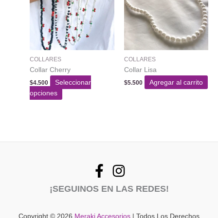
opciones
se
pueden
elegir
en
COLLARES
COLLARES
la
Collar Cherry
Collar Lisa
página
del
Seleccionar
Agregar al carrito
$
4.500
$
5.500
Este
producto
opciones
producto
tiene
varias
variantes.
Las
opciones
se
pueden
¡SEGUINOS EN LAS REDES!
elegir
en
la
Copyright © 2026
Meraki Accesorios
| Todos Los Derechos