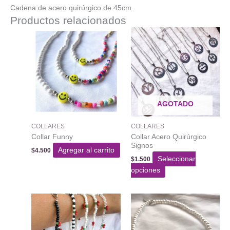
Cadena de acero quirúrgico de 45cm.
Productos relacionados
AGOTADO
COLLARES
COLLARES
Collar Funny
Collar Acero Quirúrgico
Signos
Agregar al carrito
$
4.500
Seleccionar
$
1.500
Este
opciones
producto
tiene
varias
variantes.
Las