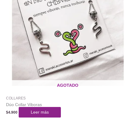
AGOTADO
COLLARES
Dúo Collar Viboras
Leer más
$
4.900