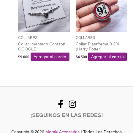
COLLARES
COLLARES
Collar Imantado Corazón
Collar Plataforma 9 3/4
GOOGLE
(Harry Potter)
Agregar al carrito
Agregar al carrito
$
9.000
$
4.500
¡SEGUINOS EN LAS REDES!
Copyright © 2026
Meraki Accesorios
| Todos Los Derechos