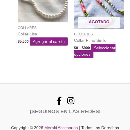
AGOTADO
COLLARES
Collar Lisa
COLLARES
Collar Fimo Smile
Agregar al carrito
$
5.500
Rango
Seleccionar
$
0
–
$
900
de
Este
opciones
precios:
producto
desde
$0
tiene
hasta
varias
$900
variantes.
Las
opciones
se
pueden
¡SEGUINOS EN LAS REDES!
elegir
en
la
Copyright © 2026
Meraki Accesorios
| Todos Los Derechos