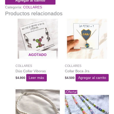
Agregar al carrito
3/4
Categoría:
COLLARES
(Harry
Productos relacionados
Potter)
cantidad
AGOTADO
COLLARES
COLLARES
Dúo Collar Viboras
Collar Boca Jrs.
Leer más
Agregar al carrito
$
4.900
$
4.500
¡Oferta!