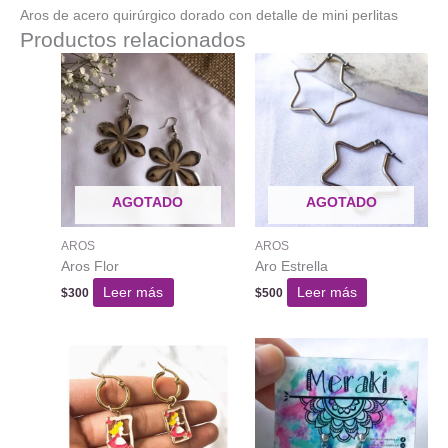
Aros de acero quirúrgico dorado con detalle de mini perlitas
Productos relacionados
AGOTADO
AGOTADO
AROS
AROS
Aros Flor
Aro Estrella
Leer más
Leer más
$
300
$
500