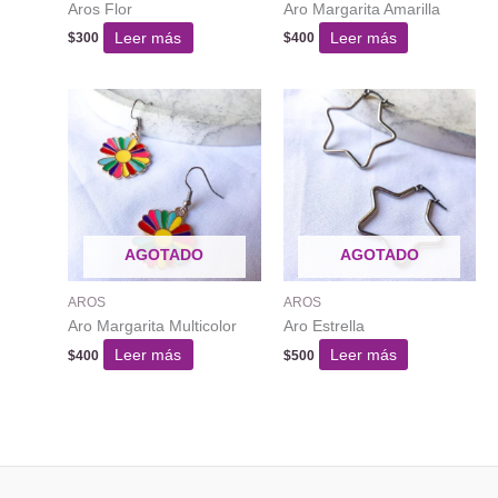
Aros Flor
Aro Margarita Amarilla
Leer más
Leer más
$
300
$
400
AGOTADO
AGOTADO
AROS
AROS
Aro Margarita Multicolor
Aro Estrella
Leer más
Leer más
$
400
$
500