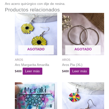
Aro acero quirúrgico con dije de resina.
Productos relacionados
AGOTADO
AGOTADO
AROS
AROS
Aro Margarita Amarilla
Aros Pia (XL)
Leer más
Leer más
$
400
$
400