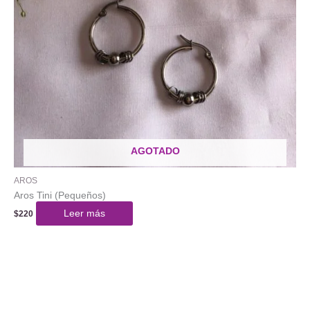
AGOTADO
AROS
Aros Tini (Pequeños)
Leer más
$
220