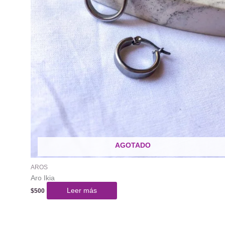
AGOTADO
AROS
Aro Ikia
Leer más
$
500