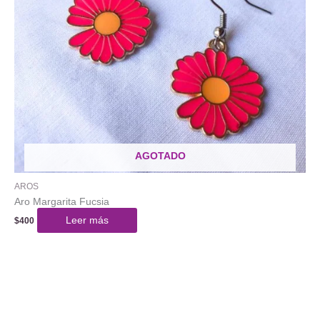
AGOTADO
AROS
Aro Margarita Fucsia
Leer más
$
400