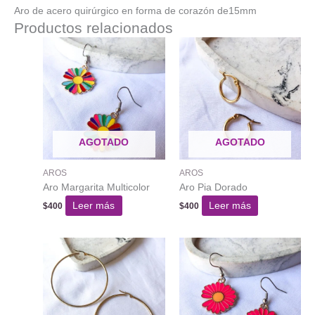
Aro de acero quirúrgico en forma de corazón de15mm
Productos relacionados
AGOTADO
AGOTADO
AROS
AROS
Aro Margarita Multicolor
Aro Pia Dorado
Leer más
Leer más
$
400
$
400