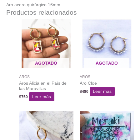
Aro acero quirúrgico 16mm
Productos relacionados
AGOTADO
AGOTADO
AROS
AROS
Aros Alicia en el País de
Aro Cloe
las Maravillas
Leer más
$
480
Leer más
$
750