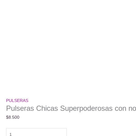
PULSERAS
Pulseras Chicas Superpoderosas con n
$
8.500
Pulseras