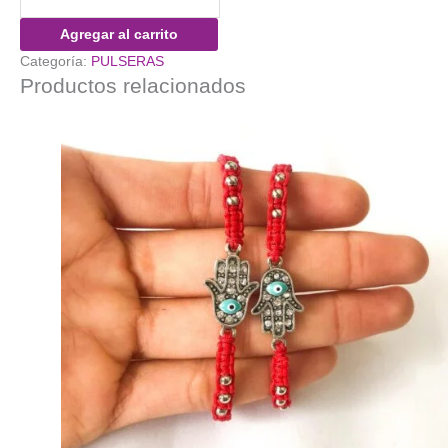
Chicas
Superpoderosas
Agregar al carrito
con
Categoría:
PULSERAS
nombre
Productos relacionados
cantidad