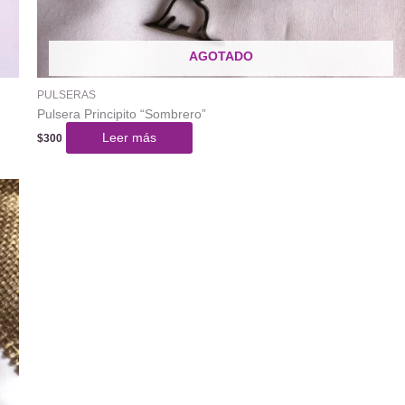
AGOTADO
PULSERAS
Pulsera Principito “Sombrero”
Leer más
$
300