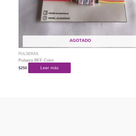
producto
AGOTADO
PULSERAS
Pulsera BFF Color
Leer más
$
250