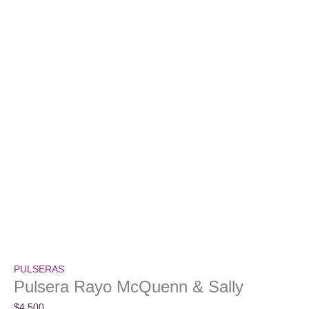
PULSERAS
Pulsera Rayo McQuenn & Sally
$
4.500