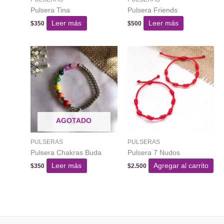
Pulsera Tina
Pulsera Friends
Leer más
Leer más
$
350
$
500
AGOTADO
PULSERAS
PULSERAS
Pulsera Chakras Buda
Pulsera 7 Nudos
Leer más
Agregar al carrito
$
350
$
2.500