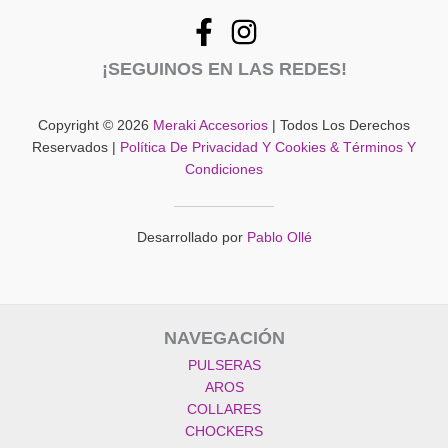
opciones
se
pueden
¡SEGUINOS EN LAS REDES!
elegir
en
la
Copyright © 2026
Meraki Accesorios
| Todos Los Derechos
página
Reservados |
Política De Privacidad Y Cookies & Términos Y
del
Condiciones
producto
Desarrollado por
Pablo Ollé
NAVEGACIÓN
PULSERAS
AROS
COLLARES
CHOCKERS