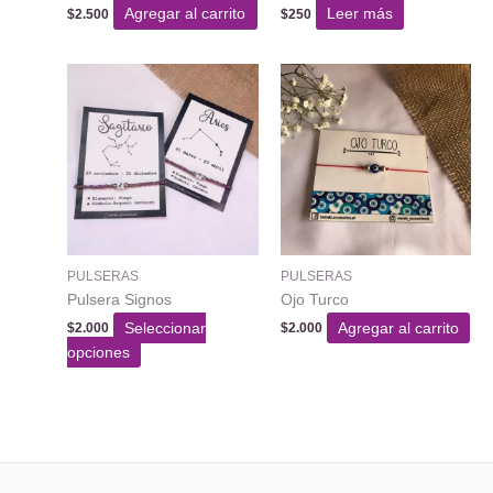
Agregar al carrito
Leer más
$
2.500
$
250
PULSERAS
PULSERAS
Pulsera Signos
Ojo Turco
Seleccionar
Agregar al carrito
$
2.000
$
2.000
Este
opciones
producto
tiene
varias
variantes.
Las