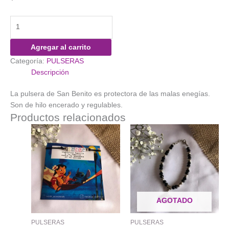
Pulsera
Medalla
de
Agregar al carrito
SAN
Categoría:
PULSERAS
BENITO
Descripción
cantidad
La pulsera de San Benito es protectora de las malas enegías.
Son de hilo encerado y regulables.
Productos relacionados
AGOTADO
PULSERAS
PULSERAS