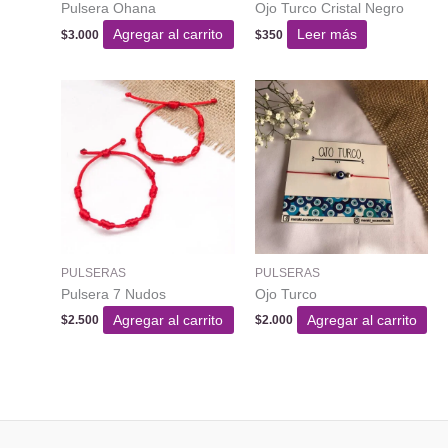
Pulsera Ohana
Ojo Turco Cristal Negro
Agregar al carrito
Leer más
$
3.000
$
350
PULSERAS
PULSERAS
Pulsera 7 Nudos
Ojo Turco
Agregar al carrito
Agregar al carrito
$
2.500
$
2.000