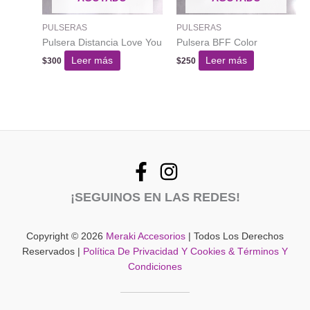
en
PULSERAS
PULSERAS
la
Pulsera Distancia Love You
Pulsera BFF Color
página
del
Leer más
Leer más
$
300
$
250
producto
¡SEGUINOS EN LAS REDES!
Copyright © 2026
Meraki Accesorios
| Todos Los Derechos
Reservados |
Política De Privacidad Y Cookies & Términos Y
Condiciones