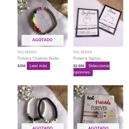
AGOTADO
PULSERAS
PULSERAS
Pulsera Chakras Buda
Pulsera Signos
Leer más
Seleccionar
$
350
$
2.000
Este
opciones
producto
tiene
varias
variantes.
Las
opciones
se
pueden
AGOTADO
AGOTADO
elegir