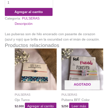
LILO
&
Agregar al carrito
STICH
Categoría:
PULSERAS
imán
Descripción
de
Corazón
Las pulseras son de hilo encerado con pasante de corazon
cantidad
(azul y rojo) que brilla en la oscuridad con el imán de corazón.
Productos relacionados
AGOTADO
PULSERAS
PULSERAS
Ojo Turco
Pulsera BFF Color
Agregar al carrito
Leer más
$
2.000
$
250