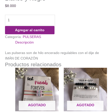
$
8.000
Pulsera
Distancia
Imán
Agregar al carrito
de
Categoría:
PULSERAS
Corazon
Descripción
Blanco
y
Las pulseras son de hilo encerado regulables con el dije de
Negro
IMÁN DE CORAZÓN
cantidad
Productos relacionados
AGOTADO
AGOTADO