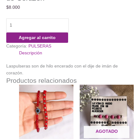
$
8.000
Pulsera
Deadpool
&
Agregar al carrito
Wolverine
Categoría:
PULSERAS
Imán
Descripción
de
Corazón
Laspulseras son de hilo encerado con el dije de imán de
cantidad
corazón.
Productos relacionados
AGOTADO