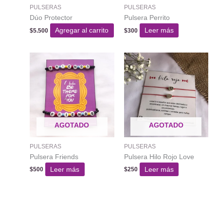
PULSERAS
PULSERAS
Dúo Protector
Pulsera Perrito
Agregar al carrito
Leer más
$
5.500
$
300
AGOTADO
AGOTADO
PULSERAS
PULSERAS
Pulsera Friends
Pulsera Hilo Rojo Love
Leer más
Leer más
$
500
$
250