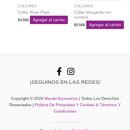
en
COLLARES
COLLARES
la
Collar River Plate
Collar Margarita con
página
nombre
del
Agregar al carrito
$
4.500
Agregar al carrito
$
5.500
producto
¡SEGUINOS EN LAS REDES!
Copyright © 2026
Meraki Accesorios
| Todos Los Derechos
Reservados |
Política De Privacidad Y Cookies & Términos Y
Condiciones