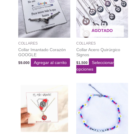
AGOTADO
COLLARES
COLLARES
Collar Imantado Corazón
Collar Acero Quirúrgico
GOOGLE
Signos
Agregar al carrito
Seleccionar
$
9.000
$
1.500
Este
opciones
producto
tiene
varias
variantes.
Las
opciones
se
pueden
elegir