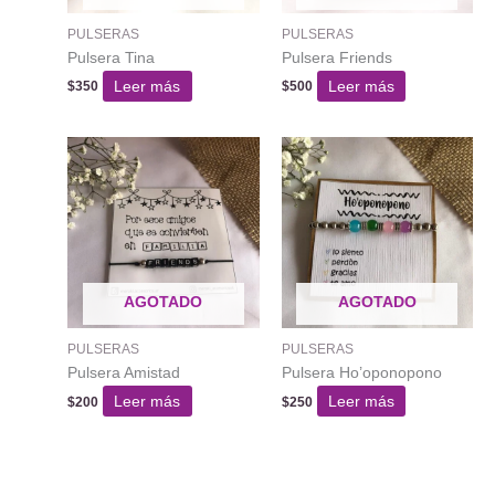
PULSERAS
PULSERAS
Pulsera Tina
Pulsera Friends
Leer más
Leer más
$
350
$
500
AGOTADO
AGOTADO
PULSERAS
PULSERAS
Pulsera Amistad
Pulsera Ho’oponopono
Leer más
Leer más
$
200
$
250