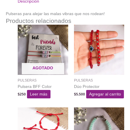
Descripción
Pulseras para alejar las malas vibras que nos rodean!
Productos relacionados
AGOTADO
PULSERAS
PULSERAS
Pulsera BFF Color
Dúo Protector
Leer más
Agregar al carrito
$
250
$
5.500