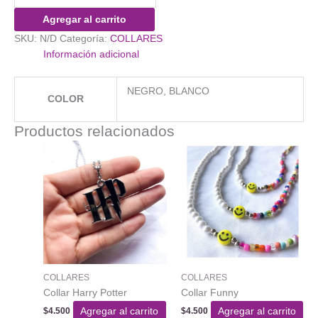
cantidad
Agregar al carrito
SKU:
N/D
Categoría:
COLLARES
Información adicional
NEGRO, BLANCO
COLOR
Productos relacionados
COLLARES
COLLARES
Collar Harry Potter
Collar Funny
Agregar al carrito
Agregar al carrito
$
4.500
$
4.500