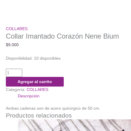
COLLARES
Collar Imantado Corazón Nene Bium
$
9.000
Disponibilidad:
10 disponibles
Collar
Imantado
Agregar al carrito
Corazón
Categoría:
COLLARES
Nene
Descripción
Bium
cantidad
Ambas cadenas son de acero quirúrgico de 50 cm.
Productos relacionados