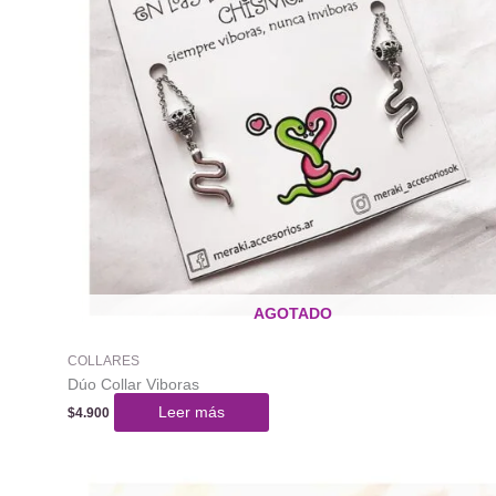
AGOTADO
COLLARES
Dúo Collar Viboras
Leer más
$
4.900