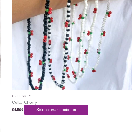
COLLARES
Collar Cherry
Este
Seleccionar opciones
$
4.500
producto
tiene
varias