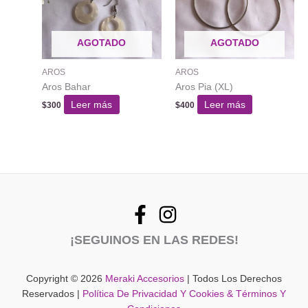
se
pued
AGOTADO
AGOTADO
elegir
en
AROS
AROS
la
Aros Bahar
Aros Pia (XL)
págin
del
Leer más
Leer más
$
300
$
400
produ
¡SEGUINOS EN LAS REDES!
Copyright © 2026
Meraki Accesorios
| Todos Los Derechos
Reservados |
Política De Privacidad Y Cookies & Términos Y