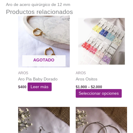
Aro de acero quirúrgico de 12 mm
Productos relacionados
AGOTADO
AROS
AROS
Aro Pia Baby Dorado
Aros Ositos
Rango
Leer más
$
400
$
1.900
–
$
2.000
de
Este
Seleccionar opciones
precios:
produ
desde
$1.900
tiene
hasta
varias
$2.000
varian
Las
opcio