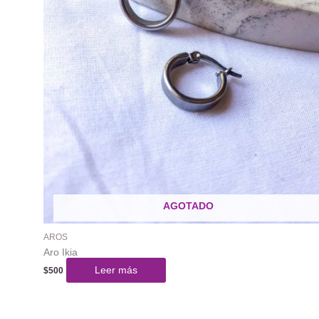
AGOTADO
AROS
Aro Ikia
Leer más
$
500