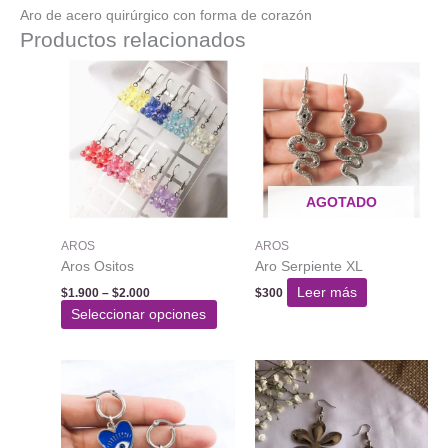
Aro de acero quirúrgico con forma de corazón
Productos relacionados
AGOTADO
AROS
AROS
Aros Ositos
Aro Serpiente XL
Rango
Leer más
$
1.900
–
$
2.000
$
300
de
Este
Seleccionar opciones
precios:
producto
desde
$1.900
tiene
hasta
varias
$2.000
variantes.
Las
opciones