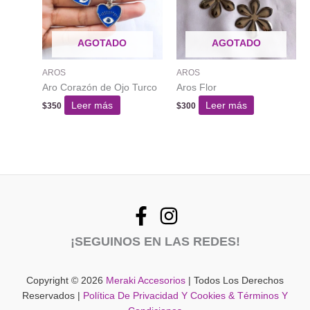
se
pueden
AGOTADO
AGOTADO
elegir
en
AROS
AROS
la
Aro Corazón de Ojo Turco
Aros Flor
página
del
Leer más
Leer más
$
350
$
300
producto
¡SEGUINOS EN LAS REDES!
Copyright © 2026
Meraki Accesorios
| Todos Los Derechos
Reservados |
Política De Privacidad Y Cookies & Términos Y