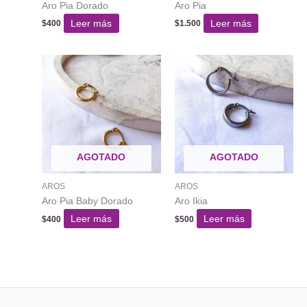
Aro Pia Dorado
Aro Pia
Leer más
Leer más
$
400
$
1.500
AGOTADO
AGOTADO
AROS
AROS
Aro Pia Baby Dorado
Aro Ikia
Leer más
Leer más
$
400
$
500