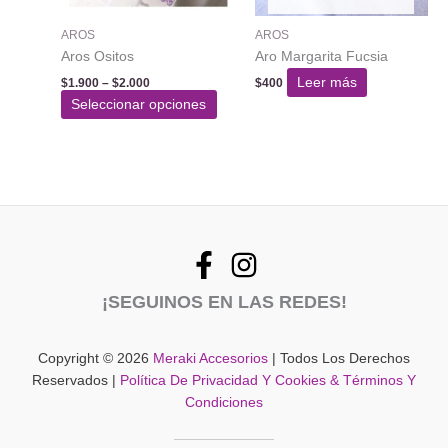
AROS
AROS
Aros Ositos
Aro Margarita Fucsia
Rango
Leer más
$
1.900
–
$
2.000
$
400
de
Este
Seleccionar opciones
precios:
producto
desde
$1.900
tiene
hasta
varias
$2.000
variantes.
Las
opciones
se
pueden
¡SEGUINOS EN LAS REDES!
elegir
en
la
Copyright © 2026
Meraki Accesorios
| Todos Los Derechos
página
Reservados |
Política De Privacidad Y Cookies & Términos Y
del
Condiciones
producto